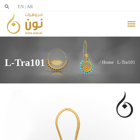
EN
|
AR
L-Tra101
Home
L-Tra101