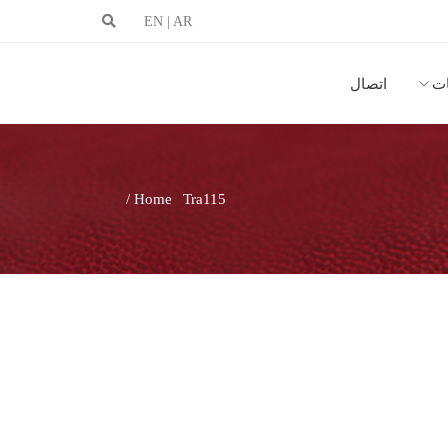
EN
|
AR
ات
اتصال
Home
Tra115